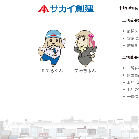
土地活用
土地活用
節税を
安定収
離農を
土地活用
ご所有
たてるくん
すみちゃん
建築商
土地活
他社の
一棟借