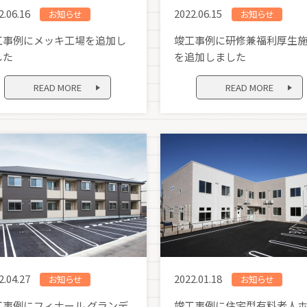
2.06.16
2022.06.15
お知らせ
お知らせ
工事例にメッキ工場を追加し
竣工事例に研修兼福利厚生
した
を追加しました
READ MORE
READ MORE
2.04.27
2022.01.18
お知らせ
お知らせ
工事例にフィナール グランデ
竣工事例に住宅型有料老人