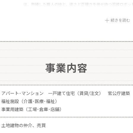
は、熟練した職人の技と、速さと正確さを併せ持つ溶接ロボッ
の鉄骨を自社で生産することにより、販売価格の削減を可能に
続きを読む
事業内容
アパート･マンション
一戸建て住宅（賃貸/注文）
官公庁建
福祉施設（介護･医療･福祉）
事業用建築（工場･倉庫･店舗）
土地建物の仲介、売買