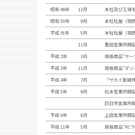
昭和 48年
12月
本社及び工場を
昭和 50年
9月
本社社屋（現
平成 元年
5月
本社社屋（現
11月
豊田営業所開設
平成 2年
3月
規格商品“サー
平成 3年
11月
規格商品“ダン
平成 4年
7月
「サカイ創建
平成 5年
9月
松本営業所開設
四日市営業所開
平成 6年
6月
上田営業所開設
平成 11年
5月
規格商品“RCラ