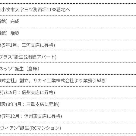
小牧市大字三ツ渕西坪1138番地へ
西館）完成
西館）増築
(5年1月、三河支店に昇格)
プラス”誕生(2階建アパート)
ネッツ”誕生（倉庫）
株式会社」創立。サカイ工業株式会社より業務引継ぎ
(7年5月：信州支店に昇格)
設(8年4月：三重支店に昇格)
(7年12月：信州東支店に昇格)
ヴィアン”誕生(RCマンション)