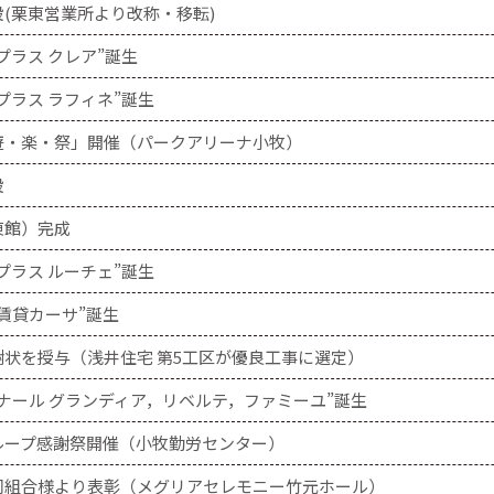
(栗東営業所より改称・移転)
プラス クレア”誕生
プラス ラフィネ”誕生
遊・楽・祭」開催（パークアリーナ小牧）
設
東館）完成
プラス ルーチェ”誕生
賃貸カーサ”誕生
状を授与（浅井住宅 第5工区が優良工事に選定）
ナール グランディア，リベルテ，ファミーユ”誕生
ループ感謝祭開催（小牧勤労センター）
同組合様より表彰（メグリアセレモニー竹元ホール）