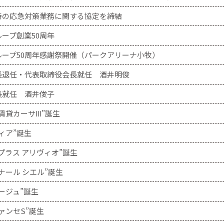
時の応急対策業務に関する協定を締結
ープ創業50周年
ループ50周年感謝祭開催（パークアリーナ小牧）
長退任・代表取締役会長就任 酒井明俊
長就任 酒井俊子
賃貸カーサⅢ”誕生
ィア”誕生
プラス アリヴィオ”誕生
ナール シエル”誕生
ージュ”誕生
ァンセS”誕生