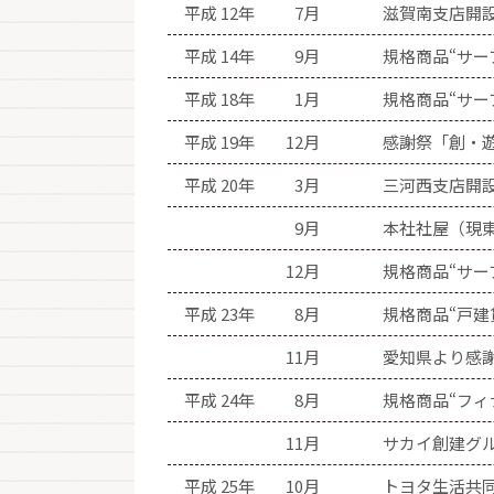
平成 12年
7月
滋賀南支店開設
平成 14年
9月
規格商品“サー
平成 18年
1月
規格商品“サー
平成 19年
12月
感謝祭「創・
平成 20年
3月
三河西支店開
9月
本社社屋（現
12月
規格商品“サー
平成 23年
8月
規格商品“戸建
11月
愛知県より感謝
平成 24年
8月
規格商品“フィ
11月
サカイ創建グ
平成 25年
10月
トヨタ生活共